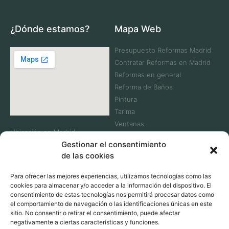
¿Dónde estamos?
Mapa Web
Presupuesto Reformas Madrid
Contratar Reformas en Madrid
Reformas en general
Reforma de Baños
Pintura
Tarima
Ventanas
Ubicación en Madrid:
Contacta
Gestionar el consentimiento
C. Laguna Dalga, 32,
Villaverde, 28021 Madrid
de las cookies
Telf: +34 911 083 930
Para ofrecer las mejores experiencias, utilizamos tecnologías como las
cookies para almacenar y/o acceder a la información del dispositivo. El
consentimiento de estas tecnologías nos permitirá procesar datos como
el comportamiento de navegación o las identificaciones únicas en este
¿Dónde trabajamos?
sitio. No consentir o retirar el consentimiento, puede afectar
negativamente a ciertas características y funciones.