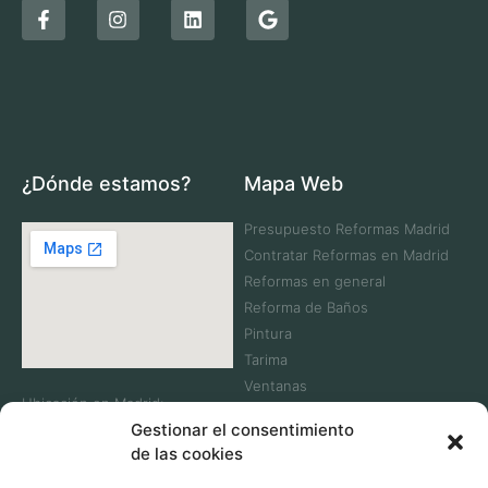
¿Dónde estamos?
Mapa Web
Presupuesto Reformas Madrid
Contratar Reformas en Madrid
Reformas en general
Reforma de Baños
Pintura
Tarima
Ventanas
Ubicación en Madrid:
Contacta
Gestionar el consentimiento
C. Laguna Dalga, 32,
Villaverde, 28021 Madrid
de las cookies
Telf: +34 911 083 930