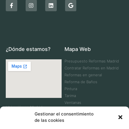
¿Dónde estamos?
Mapa Web
Presupuesto Reformas Madrid
Contratar Reformas en Madrid
Reformas en general
Reforma de Baños
Pintura
Tarima
Ventanas
Ubicación en Madrid:
Contacta
Gestionar el consentimiento
C. Laguna Dalga, 32,
Villaverde, 28021 Madrid
de las cookies
Telf: +34 911 083 930